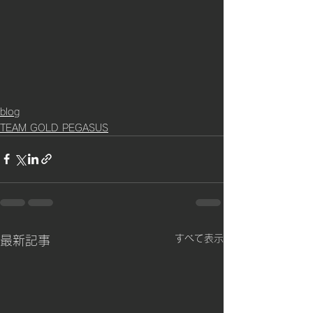
blog
TEAM GOLD PEGASUS
すべて表示
最新記事