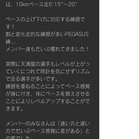
は、10kmペース走5'15"～20"
ペースの上げ下げに対応する練習で
す！
割と変化走的な練習が多いPEGASUS
練...
メンバー達もだいぶ慣れてきました！
実際に天満屋の選手もレベルが上がっ
ていくにつれて時計を気にせずリズム
で走る選手が多いです。
練習を重ねることによってペース感覚
が身に付き、体にペースを覚えさせる
ことによりレベルアップすることがで
きます。
メンバーのみなさんは「速い方と遅い
方でだいぶペース感覚に差がある」と
の事でした。