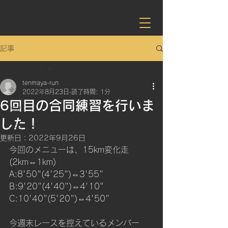
記事
全ての記事
tenmaya-run
全ての記事
2022年8月23日
読了時間: 1分
6回目の合同練習を行いま
news
した！
blog
更新日：
2022年9月26日
TEAM GOLD PEGASUS
今回のメニューは、15km変化走
(2km⇔1km)
A:8'50"(4'25")⇔3'55"
B:9'20"(4'40")⇔4'10"
C:10'40"(5'20")⇔4'50"
今週末レースを控えているメンバー