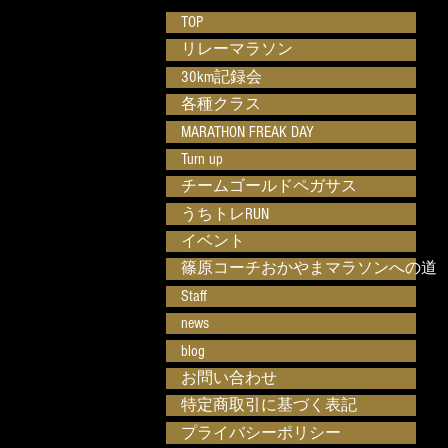
TOP
リレーマラソン
30km記録会
各種クラス
MARATHON FREAK DAY
Turn up
チームゴールドペガサス
うちトレRUN
イベント
篠原コーチおかやまマラソンへの道
Staff
news
blog
お問い合わせ
特定商取引に基づく表記
プライバシーポリシー