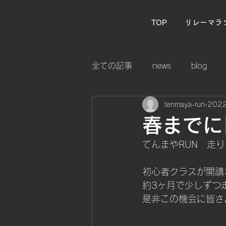
TOP
リレーマラ
全ての記事
news
blog
tenmaya-run
202
春までに
てんまやRUN　走り
初心者クラスが開講
約3ヶ月で少しずつ
是非この機会に皆さ