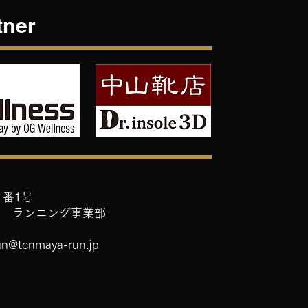
tner
1番1号
屋 ランニング事業部
un@tenmaya-run.jp