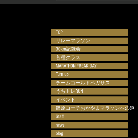
MDC CHALLENGERS in 岡
山 supported by ランナーズ
開催決定！
TOP
リレーマラソン
30km記録会
各種クラス
MARATHON FREAK DAY
Turn up
チームゴールドペガサス
うちトレRUN
イベント
篠原コーチおかやまマラソンへの道
Staff
news
blog