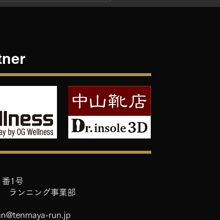
やまマラソン2025応援
ン販売のお知らせ
tner
1番1号
屋 ランニング事業部
un@tenmaya-run.jp