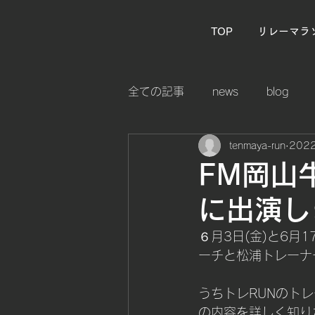
TOP
リレーマラ
全ての記事
news
blog
tenmaya-run
202
FM岡山
に出演し
６月3日(金)と6月
ーチと松浦トレーナ
うちトレRUNのト
の内容を詳しく知り