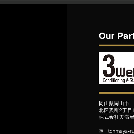
てんまやRUN×スリーウエル
おか
ネスコラボ「WEEKEND合宿
プラ
プラン」のお知らせ
Our Par
岡山県岡山市
北区表町2丁目
​株式会社天満
​✉
tenmaya-r