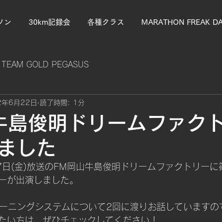
ソン
30km記録会
各種クラス
MARATHON FREAK D
TEAM GOLD PEGASUS
2年6月22日
読了時間: 1分
牛島俊明ドリームファク
ました
17日(金)放送のFM岡山牛島俊明ドリームファクトリー
ーが出演しました。
レーニングシステムについて2回に渡りお話していますの
たい方は、ぜひチェックしてください！